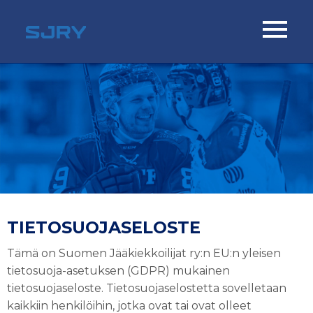
TIETOSUOJASELOSTE
Tämä on Suomen Jääkiekkoilijat ry:n EU:n yleisen
tietosuoja-asetuksen (GDPR) mukainen
tietosuojaseloste. Tietosuojaselostetta sovelletaan
kaikkiin henkilöihin, jotka ovat tai ovat olleet