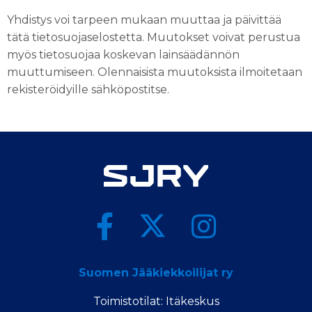
Yhdistys voi tarpeen mukaan muuttaa ja päivittää
tätä tietosuojaselostetta. Muutokset voivat perustua
myös tietosuojaa koskevan lainsäädännön
muuttumiseen. Olennaisista muutoksista ilmoitetaan
rekisteröidyille sähköpostitse.
Suomen Jääkiekkoilijat ry
Toimistotilat: Itäkeskus