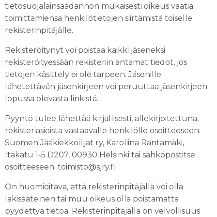
tietosuojalainsäädännön mukaisesti oikeus vaatia
toimittamiensa henkilötietojen siirtämistä toiselle
rekisterinpitäjälle.
Rekisteröitynyt voi poistaa kaikki jäseneksi
rekisteröityessään rekisteriin antamat tiedot, jos
tietojen käsittely ei ole tarpeen. Jäsenille
lähetettävän jäsenkirjeen voi peruuttaa jäsenkirjeen
lopussa olevasta linkistä.
Pyyntö tulee lähettää kirjallisesti, allekirjoitettuna,
rekisteriasioista vastaavalle henkilölle osoitteeseen:
Suomen Jääkiekkoilijat ry, Karoliina Rantamäki,
Itäkatu 1-5 D207, 00930 Helsinki tai sähköpostitse
osoitteeseen: toimisto@sjry.fi.
On huomioitava, että rekisterinpitäjällä voi olla
lakisääteinen tai muu oikeus olla poistamatta
pyydettyä tietoa. Rekisterinpitäjällä on velvollisuus