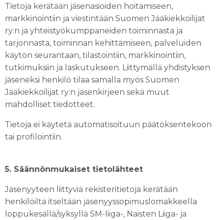
Tietoja kerätään jäsenasioiden hoitamiseen,
markkinointiin ja viestintään Suomen Jääkiekkoilijat
ry:n ja yhteistyökumppaneiden toiminnasta ja
tarjonnasta, toiminnan kehittämiseen, palveluiden
käytön seurantaan, tilastointiin, markkinointiin,
tutkimuksiin ja laskutukseen. Liittymällä yhdistyksen
jäseneksi henkilö tilaa samalla myös Suomen
Jääkiekkoilijat ry:n jäsenkirjeen sekä muut
mahdolliset tiedotteet.
Tietoja ei käytetä automatisoituun päätöksentekoon
tai profilointiin.
5. Säännönmukaiset tietolähteet
Jäsenyyteen liittyviä rekisteritietoja kerätään
henkilöiltä itseltään jäsenyyssopimuslomakkeella
loppukesällä/syksyllä SM-liiga-, Naisten Liiga- ja