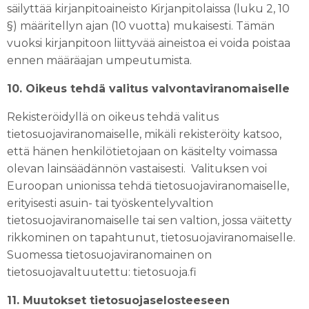
säilyttää kirjanpitoaineisto Kirjanpitolaissa (luku 2, 10
§) määritellyn ajan (10 vuotta) mukaisesti. Tämän
vuoksi kirjanpitoon liittyvää aineistoa ei voida poistaa
ennen määräajan umpeutumista.
10. Oikeus tehdä valitus valvontaviranomaiselle
Rekisteröidyllä on oikeus tehdä valitus
tietosuojaviranomaiselle, mikäli rekisteröity katsoo,
että hänen henkilötietojaan on käsitelty voimassa
olevan lainsäädännön vastaisesti. Valituksen voi
Euroopan unionissa tehdä tietosuojaviranomaiselle,
erityisesti asuin- tai työskentelyvaltion
tietosuojaviranomaiselle tai sen valtion, jossa väitetty
rikkominen on tapahtunut, tietosuojaviranomaiselle.
Suomessa tietosuojaviranomainen on
tietosuojavaltuutettu: tietosuoja.fi
11. Muutokset tietosuojaselosteeseen