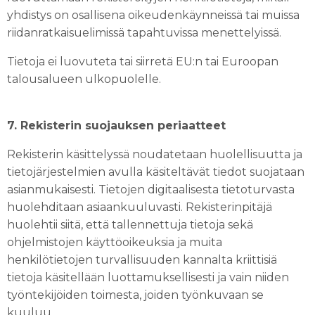
yhdistys on osallisena oikeudenkäynneissä tai muissa
riidanratkaisuelimissä tapahtuvissa menettelyissä.
Tietoja ei luovuteta tai siirretä EU:n tai Euroopan
talousalueen ulkopuolelle.
7. Rekisterin suojauksen periaatteet
Rekisterin käsittelyssä noudatetaan huolellisuutta ja
tietojärjestelmien avulla käsiteltävät tiedot suojataan
asianmukaisesti. Tietojen digitaalisesta tietoturvasta
huolehditaan asiaankuuluvasti. Rekisterinpitäjä
huolehtii siitä, että tallennettuja tietoja sekä
ohjelmistojen käyttöoikeuksia ja muita
henkilötietojen turvallisuuden kannalta kriittisiä
tietoja käsitellään luottamuksellisesti ja vain niiden
työntekijöiden toimesta, joiden työnkuvaan se
kuuluu.