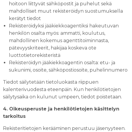
hoitoon liittyvät sähköpostit ja puhelut sekä
mahdolliset muut rekisteröidyn suostumuksella
kerätyt tiedot
Rekisteröidyksi jääkiekkoagentiksi hakeutuvan
henkilön osalta myös: ammatti, koulutus,
mahdollinen kokemus agenttitoiminnasta,
pätevyyskriteerit, hakijaa koskeva ote
luottotietorekisteristä
Rekisteröidyn jääkiekkoagentin osalta: etu- ja
sukunimi, osoite, sähköpostiosoite, puhelinnumero
Tiedot säilytetään tietoluokasta riippuen
kalenterivuodesta eteenpäin. Kun henkilötietojen
säilytysaika on kulunut umpeen, tiedot poistetaan.
4. Oikeusperuste ja henkilötietojen käsittelyn
tarkoitus
Rekisteritietojen kerääminen perustuu jäsenyyteen.