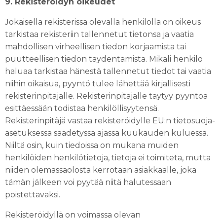
9. Rekisteröidyn oikeudet
Jokaisella rekisterissä olevalla henkilöllä on oikeus
tarkistaa rekisteriin tallennetut tietonsa ja vaatia
mahdollisen virheellisen tiedon korjaamista tai
puutteellisen tiedon täydentämistä. Mikäli henkilö
haluaa tarkistaa hänestä tallennetut tiedot tai vaatia
niihin oikaisua, pyyntö tulee lähettää kirjallisesti
rekisterinpitäjälle. Rekisterinpitäjälle täytyy pyyntöä
esittäessään todistaa henkilöllisyytensä.
Rekisterinpitäjä vastaa rekisteröidylle EU:n tietosuoja-
asetuksessa säädetyssä ajassa kuukauden kuluessa.
Niiltä osin, kuin tiedoissa on mukana muiden
henkilöiden henkilötietoja, tietoja ei toimiteta, mutta
niiden olemassaolosta kerrotaan asiakkaalle, joka
tämän jälkeen voi pyytää niitä halutessaan
poistettavaksi.
Rekisteröidyllä on voimassa olevan