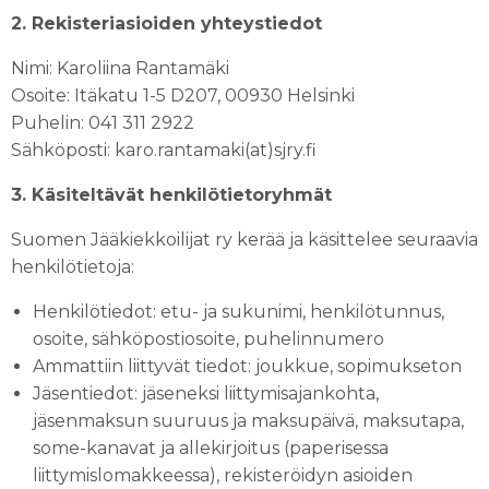
2. Rekisteriasioiden yhteystiedot
Nimi: Karoliina Rantamäki
Osoite: Itäkatu 1-5 D207, 00930 Helsinki
Puhelin: 041 311 2922
Sähköposti: karo.rantamaki(at)sjry.fi
3. Käsiteltävät henkilötietoryhmät
Suomen Jääkiekkoilijat ry kerää ja käsittelee seuraavia
henkilötietoja:
Henkilötiedot: etu- ja sukunimi, henkilötunnus,
osoite, sähköpostiosoite, puhelinnumero
Ammattiin liittyvät tiedot: joukkue, sopimukseton
Jäsentiedot: jäseneksi liittymisajankohta,
jäsenmaksun suuruus ja maksupäivä, maksutapa,
some-kanavat ja allekirjoitus (paperisessa
liittymislomakkeessa), rekisteröidyn asioiden