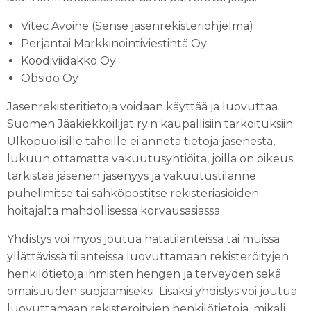
Vitec Avoine (Sense jäsenrekisteriohjelma)
Perjantai Markkinointiviestintä Oy
Koodiviidakko Oy
Obsido Oy
Jäsenrekisteritietoja voidaan käyttää ja luovuttaa
Suomen Jääkiekkoilijat ry:n kaupallisiin tarkoituksiin.
Ulkopuolisille tahoille ei anneta tietoja jäsenestä,
lukuun ottamatta vakuutusyhtiöitä, joilla on oikeus
tarkistaa jäsenen jäsenyys ja vakuutustilanne
puhelimitse tai sähköpostitse rekisteriasioiden
hoitajalta mahdollisessa korvausasiassa.
Yhdistys voi myös joutua hätätilanteissa tai muissa
yllättävissä tilanteissa luovuttamaan rekisteröityjen
henkilötietoja ihmisten hengen ja terveyden sekä
omaisuuden suojaamiseksi. Lisäksi yhdistys voi joutua
luovuttamaan rekisteröityjen henkilötietoja, mikäli