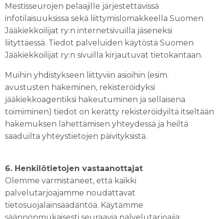
Mestisseurojen pelaajille järjestettävissä
infotilaisuuksissa sekä liittymislomakkeella Suomen
Jääkiekkoilijat ry:n internetsivuilla jäseneksi
liityttäessä. Tiedot palveluiden käytöstä Suomen
Jääkiekkoilijat ry:n sivuilla kirjautuvat tietokantaan.
Muihin yhdistykseen liittyviin asioihin (esim.
avustusten hakeminen, rekisteröidyksi
jääkiekkoagentiksi hakeutuminen ja sellaisena
toimiminen) tiedot on kerätty rekisteröidyiltä itseltään
hakemuksen lähettämisen yhteydessä ja heiltä
saaduilta yhteystietojen päivityksistä.
6. Henkilötietojen vastaanottajat
Olemme varmistaneet, että kaikki
palvelutarjoajamme noudattavat
tietosuojalainsäädäntöä. Käytämme
säännönmukaisesti seuraavia palvelutarjoajia: