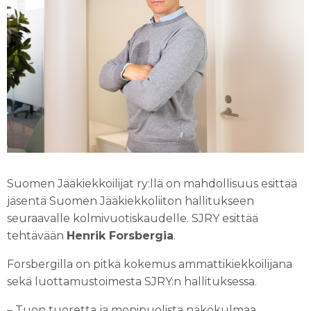
Suomen Jääkiekkoilijat ry:llä on mahdollisuus esittää
jäsentä Suomen Jääkiekkoliiton hallitukseen
seuraavalle kolmivuotiskaudelle. SJRY esittää
tehtävään
Henrik Forsbergia
.
Forsbergilla on pitkä kokemus ammattikiekkoilijana
sekä luottamustoimesta SJRY:n hallituksessa.
– Tuon tuoretta ja monipuolista näkökulmaa