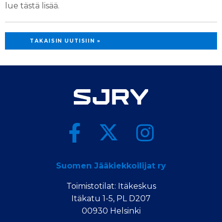
lue tästä lisää.
TAKAISIN UUTISIIN »
Suomen Jääkiekkoilijat ry
Toimistotilat: Itäkeskus
Itäkatu 1-5, PL D207
00930 Helsinki