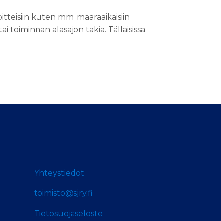
oitteisiin kuten mm. määräaikaisiin
 toiminnan alasajon takia. Tällaisissa
Yhteystiedot
toimisto@sjry.fi
Tietosuojaseloste