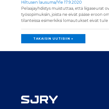
Hiltusen lausuma/Yle 17.9.2020
Pelaajayhdistys muistuttaa, että liigaseurat ov
työsopimuksiin, joista ne eivät pääse eroon om
tilanteissa esimerkiksi lomautukset eivät tul
TAKAISIN UUTISIIN »