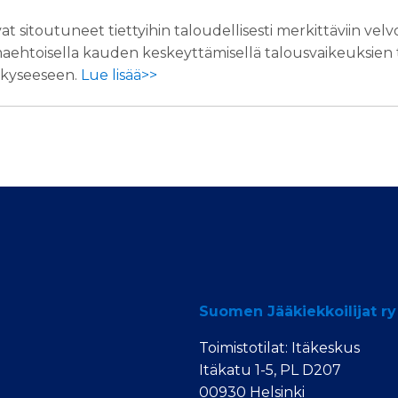
at sitoutuneet tiettyihin taloudellisesti merkittäviin velv
aehtoisella kauden keskeyttämisellä talousvaikeuksien tai
e kyseeseen.
Lue lisää>>
Suomen Jääkiekkoilijat ry
Toimistotilat: Itäkeskus
Itäkatu 1-5, PL D207
00930 Helsinki