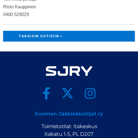
Risto Kauppinen
0400 529029
TAKAISIN UUTISIIN »
Suomen Jääkiekkoilijat ry
Toimistotilat: Itäkeskus
Itäkatu 1-5, PL D207