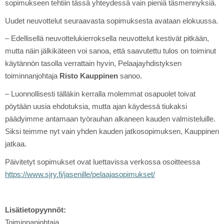
sopimukseen tehtiin tässä yhteydessä vain pieniä täsmennyksiä.
Uudet neuvottelut seuraavasta sopimuksesta avataan elokuussa.
– Edellisellä neuvottelukierroksella neuvottelut kestivät pitkään,
mutta näin jälkikäteen voi sanoa, että saavutettu tulos on toiminut
käytännön tasolla verrattain hyvin, Pelaajayhdistyksen
toiminnanjohtaja
Risto Kauppinen
sanoo.
– Luonnollisesti tälläkin kerralla molemmat osapuolet toivat
pöytään uusia ehdotuksia, mutta ajan käydessä tiukaksi
päädyimme antamaan työrauhan alkaneen kauden valmisteluille.
Siksi teimme nyt vain yhden kauden jatkosopimuksen, Kauppinen
jatkaa.
Päivitetyt sopimukset ovat luettavissa verkossa osoitteessa
https://www.sjry.fi/jasenille/pelaajasopimukset/
Lisätietopyynnöt:
Toiminnanjohtaja