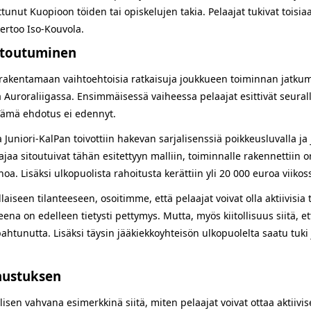
nut Kuopioon töiden tai opiskelujen takia. Pelaajat tukivat toisiaa
kertoo Iso-Kouvola.
sitoutuminen
i rakentamaan vaihtoehtoisia ratkaisuja joukkueen toiminnan jatkumi
aa Auroraliigassa. Ensimmäisessä vaiheessa pelaajat esittivät seura
Tämä ehdotus ei edennyt.
sa Juniori-KalPan toivottiin hakevan sarjalisenssiä poikkeusluvalla
jaa sitoutuivat tähän esitettyyn malliin, toiminnalle rakennettiin 
ahoa. Lisäksi ulkopuolista rahoitusta kerättiin yli 20 000 euroa vii
iseen tilanteeseen, osoitimme, että pelaajat voivat olla aktiivisia 
na on edelleen tietysti pettymys. Mutta, myös kiitollisuus siitä, e
pahtunutta. Lisäksi täysin jääkiekkoyhteisön ulkopuolelta saatu tuk
nnustuksen
isen vahvana esimerkkinä siitä, miten pelaajat voivat ottaa aktiivis