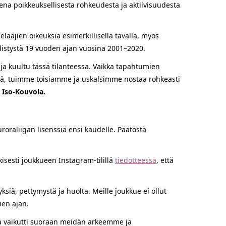
ena poikkeuksellisesta rohkeudesta ja aktiivisuudesta
elaajien oikeuksia esimerkillisellä tavalla, myös
distystä 19 vuoden ajan vuosina 2001–2020.
ja kuultu tässä tilanteessa. Vaikka tapahtumien
htä, tuimme toisiamme ja uskalsimme nostaa rohkeasti
i Iso-Kouvola.
uroraliigan lisenssiä ensi kaudelle. Päätöstä
kisesti joukkueen Instagram-tilillä
tiedotteessa
, että
yksiä, pettymystä ja huolta. Meille joukkue ei ollut
ien ajan.
joka vaikutti suoraan meidän arkeemme ja