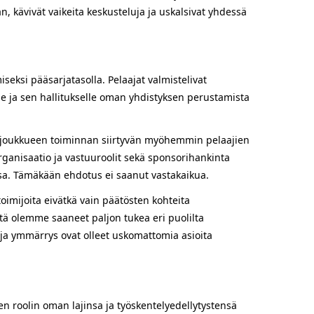
n, kävivät vaikeita keskusteluja ja uskalsivat yhdessä
seksi pääsarjatasolla. Pelaajat valmistelivat
lle ja sen hallitukselle oman yhdistyksen perustamista
 ja joukkueen toiminnan siirtyvän myöhemmin pelaajien
organisaatio ja vastuuroolit sekä sponsorihankinta
kossa. Tämäkään ehdotus ei saanut vastakaikua.
toimijoita eivätkä vain päätösten kohteita
ttä olemme saaneet paljon tukea eri puolilta
i ja ymmärrys ovat olleet uskomattomia asioita
en roolin oman lajinsa ja työskentelyedellytystensä