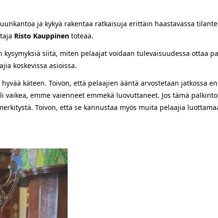
tuunkantoa ja kykyä rakentaa ratkaisuja erittäin haastavassa tilante
htaja
Risto Kauppinen
toteaa.
in kysymyksiä siitä, miten pelaajat voidaan tulevaisuudessa ottaa 
jia koskevissa asioissa.
ain hyvää käteen. Toivon, että pelaajien ääntä arvostetaan jatkossa 
i vaikea, emme vaienneet emmekä luovuttaneet. Jos tämä palkinto ker
 merkitystä. Toivon, että se kannustaa myös muita pelaajia luottam