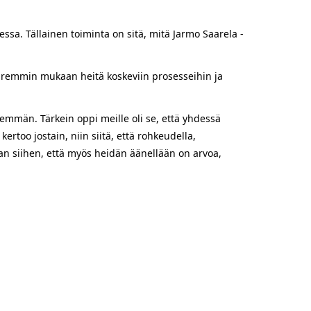
essa. Tällainen toiminta on sitä, mitä Jarmo Saarela -
paremmin mukaan heitä koskeviin prosesseihin ja
enemmän. Tärkein oppi meille oli se, että yhdessä
too jostain, niin siitä, että rohkeudella,
aan siihen, että myös heidän äänellään on arvoa,