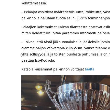
kehittämisessä.
– Pelaajat osoittivat määrätietoisuutta, rohkeutta, vas
palkinnolla halutaan tuoda esiin, SJRY:n toiminnanjo
Pelaajien kokemukset KalPan tilanteesta nostavat esi
miten heidät tulisi pitää paremmin informoituna pelaa
– Toivon, että tästä jää suomalaiselle jääkiekolle jot
olemme paljon vahvempia kuin yksin. Vaikka tilanne ol
yhteisöllisyydellä ja toisten puolesta puhumisella on
päättää Iso-Kouvola.
Katso aikaisemmat palkinnon voittajat
täältä