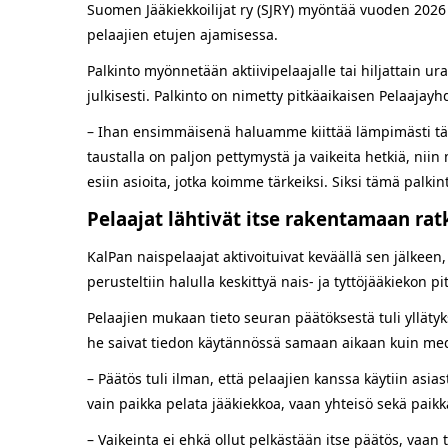
Suomen Jääkiekkoilijat ry (SJRY) myöntää vuoden 2026
pelaajien etujen ajamisessa.
Palkinto myönnetään aktiivipelaajalle tai hiljattain ur
julkisesti. Palkinto on nimetty pitkäaikaisen Pelaaja
– Ihan ensimmäisenä haluamme kiittää lämpimästi tästä
taustalla on paljon pettymystä ja vaikeita hetkiä, n
esiin asioita, jotka koimme tärkeiksi. Siksi tämä palkin
Pelaajat lähtivät itse rakentamaan rat
KalPan naispelaajat aktivoituivat keväällä sen jälkeen,
perusteltiin halulla keskittyä nais- ja tyttöjääkiekon 
Pelaajien mukaan tieto seuran päätöksestä tuli yllätyks
he saivat tiedon käytännössä samaan aikaan kuin med
– Päätös tuli ilman, että pelaajien kanssa käytiin asias
vain paikka pelata jääkiekkoa, vaan yhteisö sekä paik
– Vaikeinta ei ehkä ollut pelkästään itse päätös, vaan