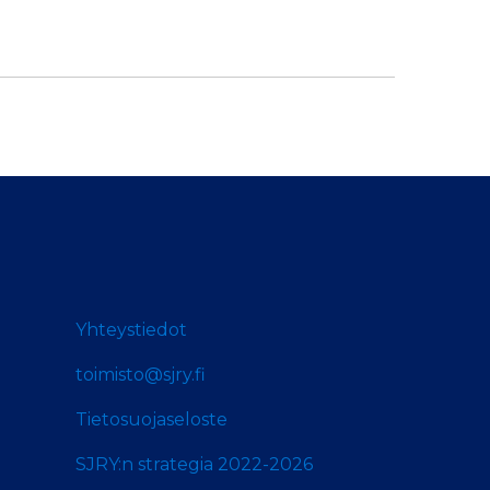
Yhteystiedot
toimisto@sjry.fi
Tietosuojaseloste
SJRY:n strategia 2022-2026