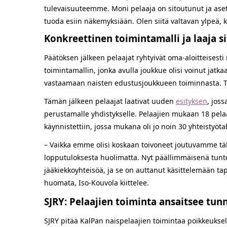
tulevaisuuteemme. Moni pelaaja on sitoutunut ja asettu
tuoda esiin näkemyksiään. Olen siitä valtavan ylpeä, 
Konkreettinen toimintamalli ja laaja 
Päätöksen jälkeen pelaajat ryhtyivät oma-aloitteisest
toimintamallin, jonka avulla joukkue olisi voinut jatk
vastaamaan naisten edustusjoukkueen toiminnasta. 
Tämän jälkeen pelaajat laativat uuden
esityksen
, jos
perustamalle yhdistykselle. Pelaajien mukaan 18 pelaa
käynnistettiin, jossa mukana oli jo noin 30 yhteistyöt
– Vaikka emme olisi koskaan toivoneet joutuvamme tälla
lopputuloksesta huolimatta. Nyt päällimmäisenä tuntee
jääkiekkoyhteisöä, ja se on auttanut käsittelemään ta
huomata, Iso-Kouvola kiittelee.
SJRY: Pelaajien toiminta ansaitsee tu
SJRY pitää KalPan naispelaajien toimintaa poikkeuksell