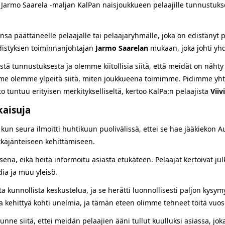
 Jarmo Saarela -maljan KalPan naisjoukkueen pelaajille tunnustuks
ansa päättäneelle pelaajalle tai pelaajaryhmälle, joka on edistänyt p
yhdistyksen toiminnanjohtajan
Jarmo Saarelan
mukaan, joka johti yh
 tunnustuksesta ja olemme kiitollisia siitä, että meidät on nähty 
iin me olemme ylpeitä siitä, miten joukkueena toimimme. Pidimme y
to tuntuu erityisen merkitykselliseltä, kertoo KalPa:n pelaajista
Viiv
kaisuja
 kun seura ilmoitti huhtikuun puolivälissä, ettei se hae jääkiekon A
pitkäjänteiseen kehittämiseen.
enä, eikä heitä informoitu asiasta etukäteen. Pelaajat kertoivat jul
ia ja muu yleisö.
ta kunnollista keskustelua, ja se herätti luonnollisesti paljon kysym
ka kehittyä kohti unelmia, ja tämän eteen olimme tehneet töitä vuos
 tunne siitä, ettei meidän pelaajien ääni tullut kuulluksi asiassa, 