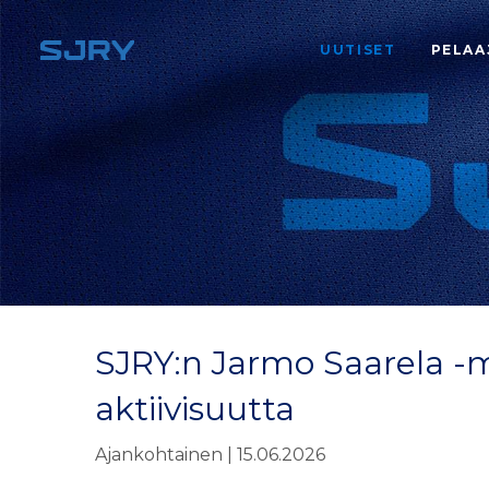
UUTISET
PELAA
SJRY:n Jarmo Saarela -ma
aktiivisuutta
Ajankohtainen | 15.06.2026