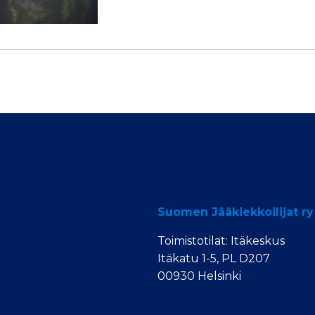
Suomen Jääkiekkoilijat ry
Toimistotilat: Itäkeskus
Itäkatu 1-5, PL D207
00930 Helsinki