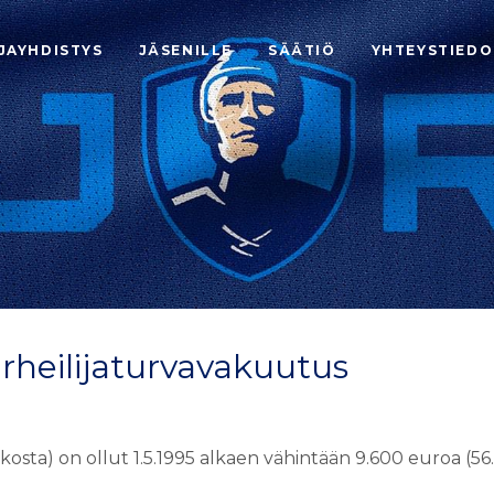
JAYHDISTYS
JÄSENILLE
SÄÄTIÖ
YHTEYSTIEDO
heilijaturvavakuutus
kiekosta) on ollut 1.5.1995 alkaen vähintään 9.600 euroa (