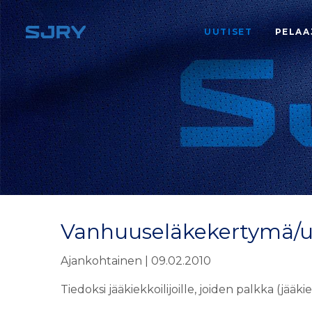
UUTISET
PELAA
Vanhuuseläkekertymä/ur
Ajankohtainen | 09.02.2010
Tiedoksi jääkiekkoilijoille, joiden palkka (jää