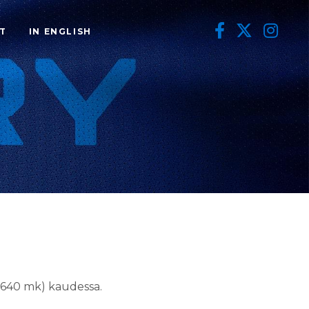
T
IN ENGLISH
56.640 mk) kaudessa.