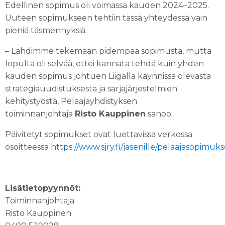
Edellinen sopimus oli voimassa kauden 2024–2025.
Uuteen sopimukseen tehtiin tässä yhteydessä vain
pieniä täsmennyksiä.
– Lähdimme tekemään pidempää sopimusta, mutta
lopulta oli selvää, ettei kannata tehdä kuin yhden
kauden sopimus johtuen Liigalla käynnissä olevasta
strategiauudistuksesta ja sarjajärjestelmien
kehitystyöstä, Pelaajayhdistyksen
toiminnanjohtaja
Risto Kauppinen
sanoo.
Päivitetyt sopimukset ovat luettavissa verkossa
osoitteessa
https://www.sjry.fi/jasenille/pelaajasopimuks
Lisätietopyynnöt:
Toiminnanjohtaja
Risto Kauppinen