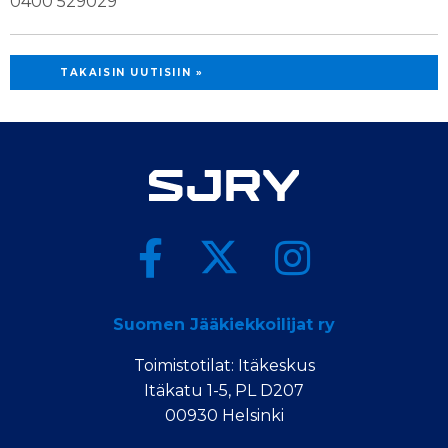
0400 529029
TAKAISIN UUTISIIN »
Suomen Jääkiekkoilijat ry
Toimistotilat: Itäkeskus
Itäkatu 1-5, PL D207
00930 Helsinki